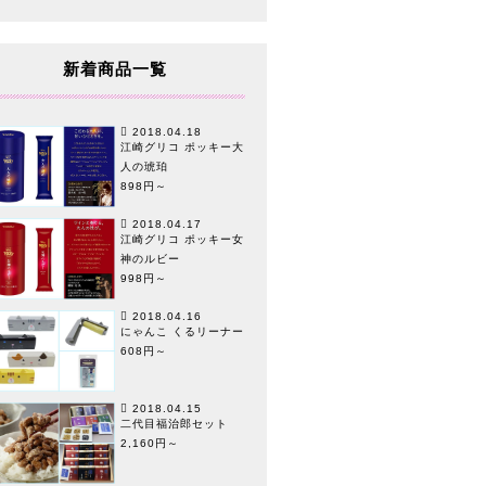
新着商品一覧
2018.04.18
江崎グリコ ポッキー大
人の琥珀
898円～
2018.04.17
江崎グリコ ポッキー女
神のルビー
998円～
2018.04.16
にゃんこ くるリーナー
608円～
2018.04.15
二代目福治郎セット
2,160円～