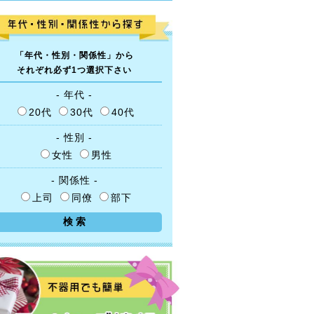
「年代・性別・関係性」から
それぞれ必ず1つ選択下さい
- 年代 -
20代
30代
40代
- 性別 -
女性
男性
- 関係性 -
上司
同僚
部下