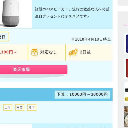
話題のAIスピーカー、流行に敏感な人への誕
生日プレゼントにオススメです♪
達日
※2018年4月10日時点
,190円～
対応なし
2日後
楽天市場
予算：10000円～30000円
上司
同僚
部下