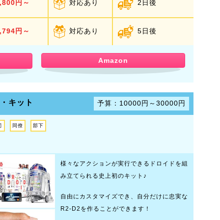
,800円～
対応あり
2日後
,794円～
対応あり
5日後
Amazon
イド・キット
予算：10000円～30000円
司
同僚
部下
様々なアクションが実行できるドロイドを組
み立てられる史上初のキット♪
自由にカスタマイズでき、自分だけに忠実な
R2-D2を作ることができます！