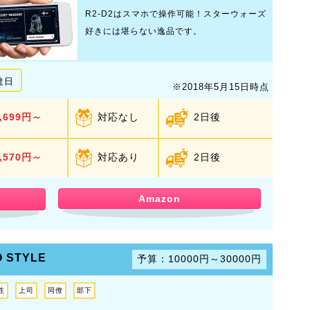
R2-D2はスマホで操作可能！スターウォーズ
好きには堪らない逸品です。
達日
※2018年5月15日時点
,699円～
対応なし
2日後
,570円～
対応あり
2日後
Amazon
O STYLE
予算：10000円～30000円
性
上司
同僚
部下