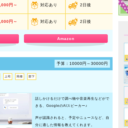
,000円～
対応あり
2日後
,000円～
対応あり
2日後
Amazon
予算：10000円～30000円
上司
同僚
部下
話しかけるだけで調べ物や音楽再生などがで
きる、GoogleのAIスピーカー♪
声が認識されると、予定やニュースなど、自
分に適した情報を教えてくれます。