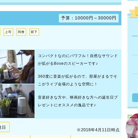
予算：10000円～30000円
上司
同僚
部下
コンパクトなのにパワフル！自然なサウンド
が拡がるBoseのスピーカーです♪
360度に音楽が拡がるので、部屋がまるでそ
こがライブ会場のような空間に！
音楽好きな方や、映画好きな方への誕生日プ
レゼントにオススメの逸品です♪
達日
※2018年4月11日時点