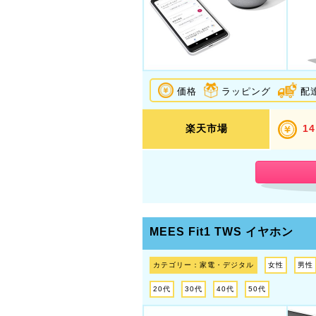
価格
ラッピング
配
楽天市場
14
MEES Fit1 TWS イヤホン
カテゴリー：家電・デジタル
女性
男性
20代
30代
40代
50代