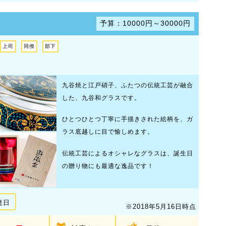
予算：10000円～30000円
上司
同僚
部下
九谷焼と江戸硝子、ふたつの伝統工芸が融合
した、九谷和グラスです。
ひとつひとつ丁寧に手描きされた絵柄を、ガ
ラス底越しに目で愉しめます。
伝統工芸によるオシャレなグラスは、誕生日
の贈り物にも最適な逸品です！
達日
※2018年5月16日時点