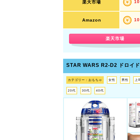
10
楽天市場
10
Amazon
楽天市場
STAR WARS R2-D2 ドロ
カテゴリー：おもちゃ
女性
男性
上
20代
30代
40代