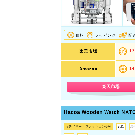
価格
ラッピング
配
12
楽天市場
14
Amazon
楽天市場
Hacoa Wooden Watch NAT
カテゴリー：ファッション小物
女性
男