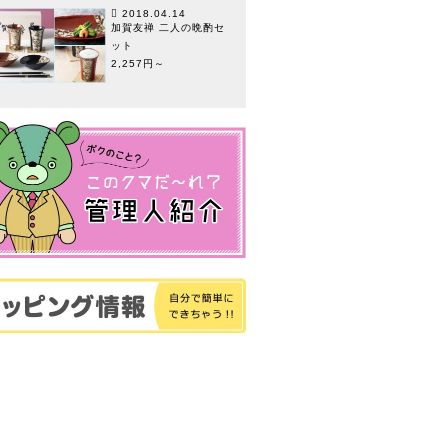
2018.04.14
加賀友禅 二人の晩酌セ
ット
2,257円～