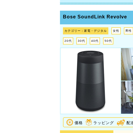
Bose SoundLink Revolve
カテゴリー：家電・デジタル
女性
男性
20代
30代
40代
50代
価格
ラッピング
配