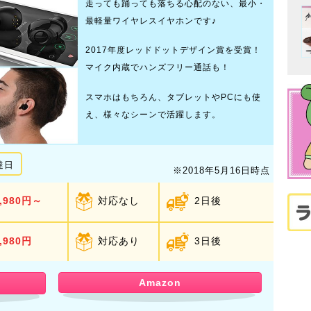
走っても踊っても落ちる心配のない、最小・
最軽量ワイヤレスイヤホンです♪
2017年度レッドドットデザイン賞を受賞！
マイク内蔵でハンズフリー通話も！
スマホはもちろん、タブレットやPCにも使
え、様々なシーンで活躍します。
達日
※2018年5月16日時点
,980円～
対応なし
2日後
,980円
対応あり
3日後
Amazon