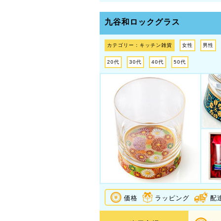
九谷和ロックグラス
カテゴリー：キッチン雑貨
女性
男性
20代
30代
40代
50代
価格
ラッピング
配