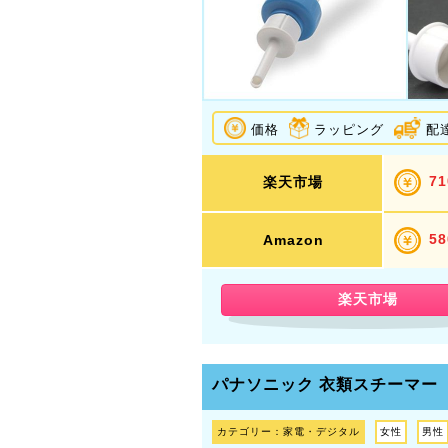
価格
ラッピング
配
7
楽天市場
5
Amazon
楽天市場
パナソニック 衣類スチーマー
カテゴリー：家電・デジタル
女性
男性