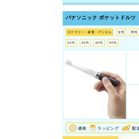
パナソニック ポケットドルツ
カテゴリー：家電・デジタル
女性
男性
20代
30代
40代
50代
価格
ラッピング
配