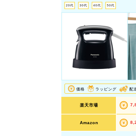
20代
30代
40代
50代
価格
ラッピング
配
7,
楽天市場
8,
Amazon