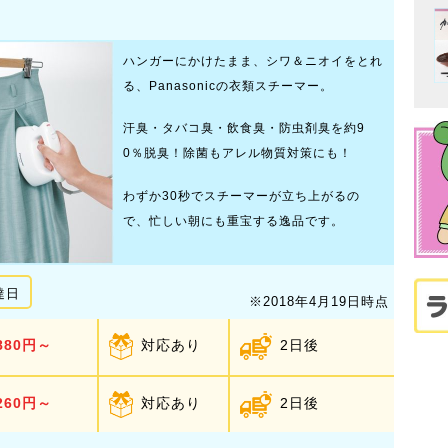
ハンガーにかけたまま、シワ＆ニオイをとれ
る、Panasonicの衣類スチーマー。
汗臭・タバコ臭・飲食臭・防虫剤臭を約9
0％脱臭！除菌もアレル物質対策にも！
わずか30秒でスチーマーが立ち上がるの
で、忙しい朝にも重宝する逸品です。
達日
※2018年4月19日時点
880円～
対応あり
2日後
260円～
対応あり
2日後