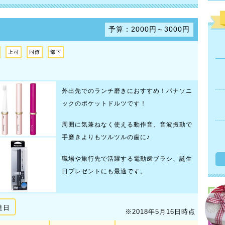
予算：2000円～3000円
上司
同僚
部下
外出先でのランチ磨きにおすすめ！パナソニ
ックのポケットドルツです！
周囲に気兼ねなく使える動作音、音波振動で
手磨きよりもツルツルの歯に♪
職場や旅行先で活躍する電動歯ブラシ、誕生
日プレゼントにも最適です。
達日
※2018年5月16日時点