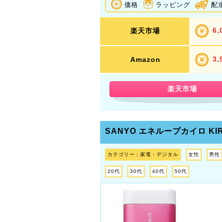
価格
ラッピング
配
6,
楽天市場
3,
Amazon
楽天市場
SANYO エネループカイロ
KI
カテゴリー：家電・デジタル
女性
男性
20代
30代
40代
50代