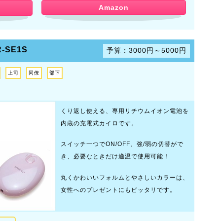
Amazon
R-SE1S
予算：3000円～5000円
上司
同僚
部下
くり返し使える、専用リチウムイオン電池を
内蔵の充電式カイロです。
スイッチ一つでON/OFF、強/弱の切替がで
き、必要なときだけ適温で使用可能！
丸くかわいいフォルムとやさしいカラーは、
女性へのプレゼントにもピッタリです。