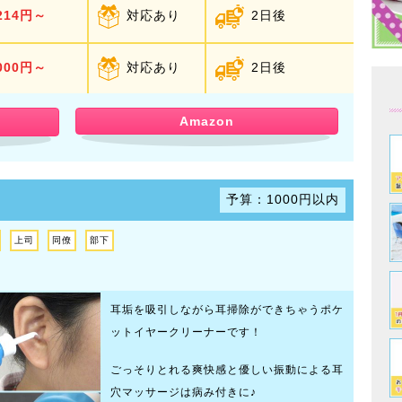
214円～
対応あり
2日後
000円～
対応あり
2日後
Amazon
予算：1000円以内
上司
同僚
部下
耳垢を吸引しながら耳掃除ができちゃうポケ
ットイヤークリーナーです！
ごっそりとれる爽快感と優しい振動による耳
穴マッサージは病み付きに♪