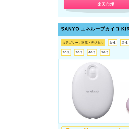
楽天市場
SANYO エネループカイロ
KI
カテゴリー：家電・デジタル
女性
男性
20代
30代
40代
50代