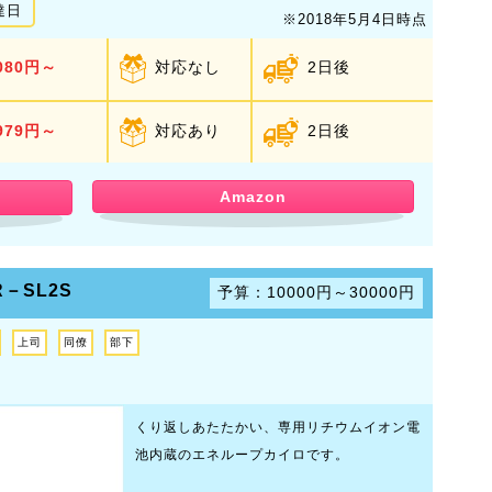
達日
※2018年5月4日時点
080円～
対応なし
2日後
979円～
対応あり
2日後
Amazon
R－SL2S
予算：10000円～30000円
上司
同僚
部下
くり返しあたたかい、専用リチウムイオン電
池内蔵のエネループカイロです。