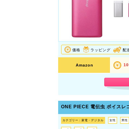
価格
ラッピング
配
10
Amazon
ONE PIECE
電伝虫 ボイスレ
カテゴリー：家電・デジタル
女性
男性