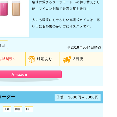
急速に温まるターボモードへの切り替えが可
能！マイコン制御で最適温度を維持！
人にも環境にもやさしい充電式カイロは、寒
い日にも外出の多い方にオススメです。
達日
※2018年5月4日時点
,158円～
対応あり
2日後
Amazon
コーダー
予算：3000円～5000円
上司
同僚
部下