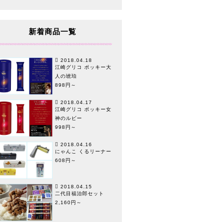
新着商品一覧
2018.04.18
江崎グリコ ポッキー大
人の琥珀
898円～
2018.04.17
江崎グリコ ポッキー女
神のルビー
998円～
2018.04.16
にゃんこ くるリーナー
608円～
2018.04.15
二代目福治郎セット
2,160円～