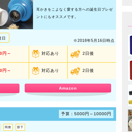
耳かきをこよなく愛する方への誕生日プレゼ
ントにもオススメです。
達日
※2018年5月16日時点
10円～
対応あり
2日後
80円～
対応あり
2日後
Amazon
予算：5000円～10000円
同僚
部下