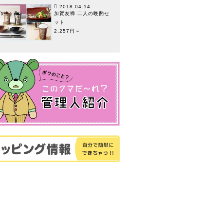
2018.04.14
加賀友禅 二人の晩酌セ
ット
2,257円～