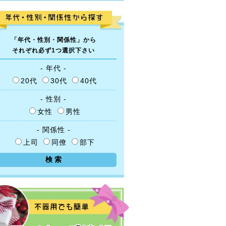
「年代・性別・関係性」から
それぞれ必ず1つ選択下さい
- 年代 -
20代
30代
40代
- 性別 -
女性
男性
- 関係性 -
上司
同僚
部下